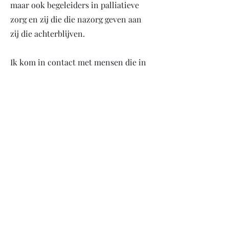
maar ook begeleiders in palliatieve
zorg en zij die die nazorg geven aan
zij die achterblijven.
Ik kom in contact met mensen die in
hun einde levensfase zijn en die nog
graag beelden willen maken om
ervoor te zorgen dat zij herinnerd
worden. Tijdens deze ontmoetingen
neem ik de tijd om de wensen en
verlangens van een fotoshoot zo goed
mogelijk te benaderen.
Ik kom in contact met mensen die
een dierbare zijn verloren. Ik luister
naar hun wensen en wat zij mij