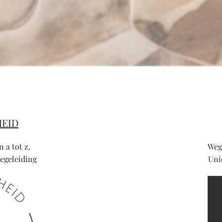
HEID
 a tot z,
Wegw
begeleiding
Uni