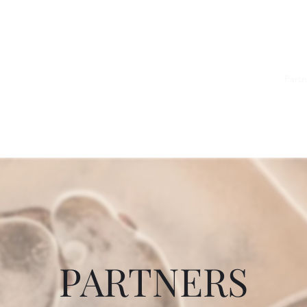
Richard Van Antwerpen
otograaf
Welkom
Over mezelf
Memory Wall
DIERbaar
Partn
PARTNERS